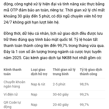
động, công nghệ xử lý hiện đại và tính năng xác thực bằng
mã OTP đảm bảo an toàn, riêng tư. Thời gian xử lý chỉ mất
khoảng 30 giây đến 5 phút, có đội ngũ chuyên viên hỗ trợ
24/7 không giới hạn lượt liên hệ.
Đồng thời, dữ liệu cá nhân, lịch sử giao dịch đều được lưu
trữ theo đúng quy trình bảo mật quốc tế. Tỷ lệ hoàn tất
thanh toán thành công lên đến 99,7% trong tháng vừa qua.
Đây là 1 con số ấn tượng trong ngành cá cược trực tuyến
năm 2025. Các kênh giao dịch tại NK88 hot nhất gồm có:
Kênh thanh
Loại giao
Thời gian xử lý
Tỷ lệ giao dịch
toán
dịch hỗ trợ
trung bình
thành công
Chuyển khoản
Nạp & rút
2-5 phút
98,5%
ngân hàng
Ví điện tử
Nạp
30-60 giây
99,2%
QR Code tự
Nạp
20-40 giây
99,7%
động