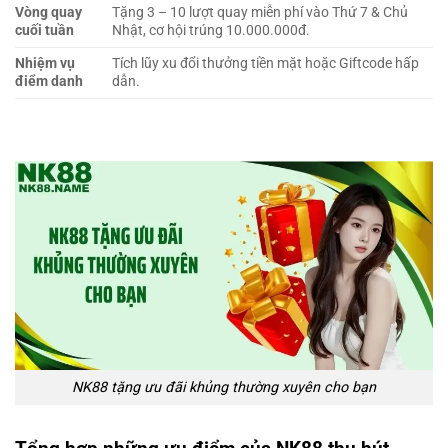
Vòng quay
Tặng 3 – 10 lượt quay miễn phí vào Thứ 7 & Chủ
cuối tuần
Nhật, cơ hội trúng 10.000.000đ.
Nhiệm vụ
Tích lũy xu đổi thưởng tiền mặt hoặc Giftcode hấp
điểm danh
dẫn.
NK88 tặng ưu đãi khủng thường xuyên cho bạn