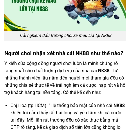
Trải nghiệm đấu trường chọi kê máu lửa tại NK88
Người chơi nhận xét nhà cái NK88 như thế nào?
Ý kiến của cộng đồng người chơi luôn là minh chứng rõ
ràng nhất cho chất lượng dịch vụ của nhà cái
NK88
. Từ
những thành viên lâu năm đến người mới tham gia đều có
những chia sẻ thực tế về trải nghiệm cá cược, nạp rút và hỗ
trợ khách hàng tại nền tảng. Có thể kể đến như:
Chị Hoa (tp HCM): “Hệ thống bảo mật của nhà cái
NK88
khiến tôi cảm thấy rất hài lòng và yên tâm khi cá cược
tại đây. Mỗi lần rút thưởng đều có xác thực bằng mã
OTP rõ ràng, kể cả giao dịch số tiền lớn cũng không lo