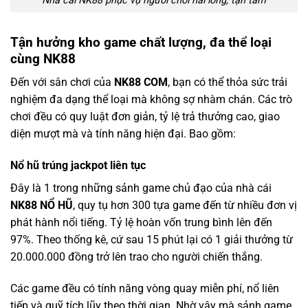
Nhà cái NK88 phục vụ người chơi hài lòng, tận tâm
Tận hưởng kho game chất lượng, đa thể loại
cùng NK88
Đến với sân chơi của
NK88 COM
, bạn có thể thỏa sức trải
nghiệm đa dạng thể loại mà không sợ nhàm chán. Các trò
chơi đều có quy luật đơn giản, tỷ lệ trả thưởng cao, giao
diện mượt mà và tính năng hiện đại. Bao gồm:
Nổ hũ trúng jackpot liên tục
Đây là 1 trong những sảnh game chủ đạo của nhà cái
NK88 NỔ HŨ
, quy tụ hơn 300 tựa game đến từ nhiều đơn vị
phát hành nổi tiếng. Tỷ lệ hoàn vốn trung bình lên đến
97%. Theo thống kê, cứ sau 15 phút lại có 1 giải thưởng từ
20.000.000 đồng trở lên trao cho người chiến thắng.
Các game đều có tính năng vòng quay miễn phí, nổ liên
tiếp và quỹ tích lũy theo thời gian. Nhờ vậy mà sảnh game