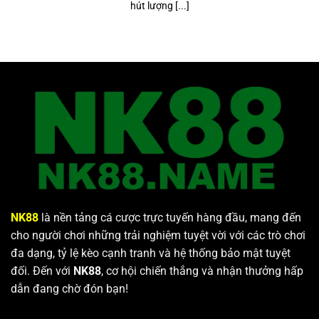
hút lượng [...]
NK88
là nền tảng cá cược trực tuyến hàng đầu, mang đến
cho người chơi những trải nghiệm tuyệt vời với các trò chơi
đa dạng, tỷ lệ kèo cạnh tranh và hệ thống bảo mật tuyệt
đối. Đến với
NK88
, cơ hội chiến thắng và nhận thưởng hấp
dẫn đang chờ đón bạn!