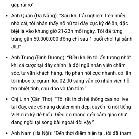
gặp rủi ro”
Anh Quân (Đà Nẵng): “Sau khi trải nghiệm trên nhiều
nhà cái, tôi nhận thấy nổ hũ tại đây cực kỳ dễ ăn, đặc
biệt là vào khung giờ 21-23h mỗi ngày. Tôi đã từng
trúng gần 50.000.000 đồng chỉ sau 1 buổi chơi tại sảnh
JILI”
Anh Trung (Bình Dương): “Điều khiến tôi ấn tượng nhất
khi cá cược tại đây chính là đội ngũ nhân viên chăm
sóc, tư vấn khách hàng. Họ phản hồi cực nhanh, có lần
tôi inbox telegram lúc 02.00 sáng vẫn có nhân viên hỗ
trợ nhiệt tình, chu đáo và tận tâm.”
Chị Linh (Cần Thơ): “Tôi rất thích hệ thống casino live
tại đây, các cô nàng dealer xinh đẹp, quyến rũ nói tiếng
Việt cực kỳ dễ hiểu. Điều đó mang đến cảm giác như
đang ngồi tại sòng bài ngoài đời vậy.”
Anh Nam (Hà Nội): “Đến thời điểm hiện tại, tôi đã tham