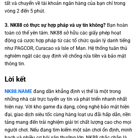
tất và chuyển về tài khoản ngân hàng của bạn chỉ trong
vòng 2 đến 5 phút.
3. NK88 có thực sự hợp pháp và uy tín không?
Bạn hoàn
toàn có thể yên tâm. NK88 sở hữu các giấy phép hoạt
động cá cược hợp pháp từ các tổ chức quản lý danh tiếng
như PAGCOR, Curacao và Isle of Man. Hệ thống tuân thủ
nghiêm ngặt các quy định về chống rửa tiền và bảo mật
thông tin.
Lời kết
NK88.NAME
đang dần khẳng định vị thế là một trong
những nhà cái trực tuyến uy tín và phát triển nhanh nhất
hiện nay. Với kho game đa dạng, công nghệ bảo mật hiện
đại, giao dịch siêu tốc cùng hàng loạt ưu đãi hấp dẫn, nền
tảng mang đến trải nghiệm giải trí chất lượng cao cho mọi
người chơi. Nếu đang tìm kiếm một sân chơi ổn định, minh
bạch và nhiều cơ hội săn thưởng lớn, NK88 chắc chắn là