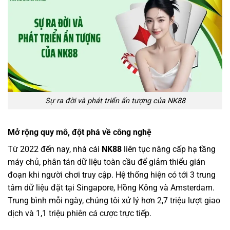
Sự ra đời và phát triển ấn tượng của NK88
Mở rộng quy mô, đột phá về công nghệ
Từ 2022 đến nay, nhà cái
NK88
liên tục nâng cấp hạ tầng
máy chủ, phân tán dữ liệu toàn cầu để giảm thiểu gián
đoạn khi người chơi truy cập. Hệ thống hiện có tới 3 trung
tâm dữ liệu đặt tại Singapore, Hồng Kông và Amsterdam.
Trung bình mỗi ngày, chúng tôi xử lý hơn 2,7 triệu lượt giao
dịch và 1,1 triệu phiên cá cược trực tiếp.